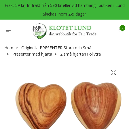
Frakt 59 kr, fri frakt från 590 kr eller vid hämtning i butiken i Lund
Skickas inom 2-5 dagar
0
Hem
Originella PRESENTER Stora och Små
Presenter med hjärta
2 små hjärtan i olivträ