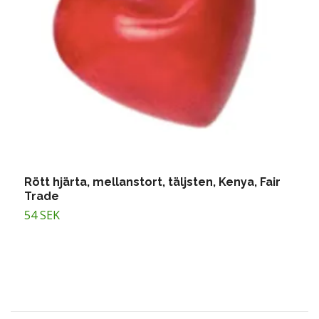
Rött hjärta, mellanstort, täljsten, Kenya, Fair
Z
Trade
m
54 SEK
T