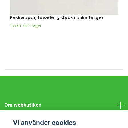
Påskvippor, tovade, 5 styck i olika färger
P
W
Tyvärr slut i lager
T
Om webbutiken
Information
Vi använder cookies