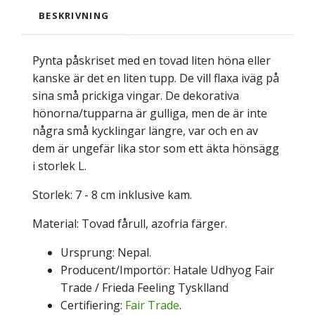
BESKRIVNING
Pynta påskriset med en tovad liten höna eller
kanske är det en liten tupp. De vill flaxa iväg på
sina små prickiga vingar. De dekorativa
hönorna/tupparna är gulliga, men de är inte
några små kycklingar längre, var och en av
dem är ungefär lika stor som ett äkta hönsägg
i storlek L.
Storlek: 7 - 8 cm inklusive kam.
Material: Tovad fårull, azofria färger.
Ursprung: Nepal.
Producent/Importör: Hatale Udhyog Fair
Trade / Frieda Feeling Tysklland
Certifiering:
Fair Trade
.