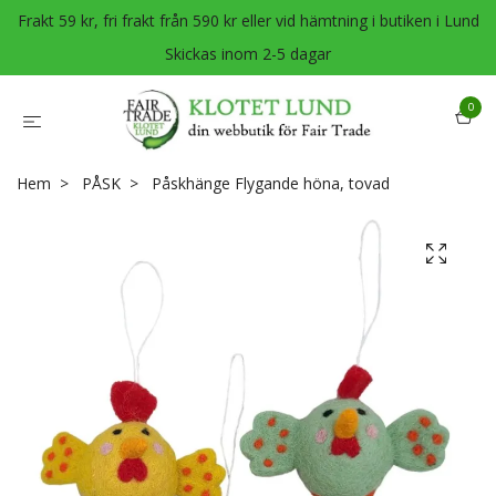
Frakt 59 kr, fri frakt från 590 kr eller vid hämtning i butiken i Lund
Skickas inom 2-5 dagar
0
Hem
PÅSK
Påskhänge Flygande höna, tovad