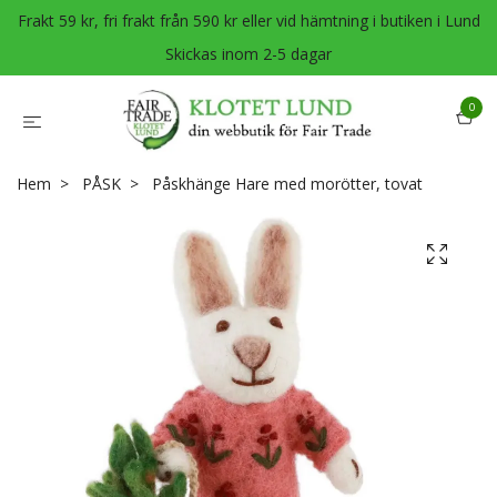
Frakt 59 kr, fri frakt från 590 kr eller vid hämtning i butiken i Lund
Skickas inom 2-5 dagar
0
Hem
PÅSK
Påskhänge Hare med morötter, tovat