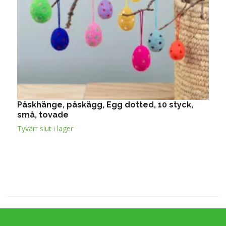
Påskhänge, påskägg, Egg dotted, 10 styck,
P
små, tovade
W
Tyvärr slut i lager
T