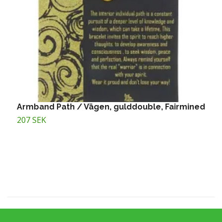
Armband Path / Vägen, gulddouble, Fairmined
A
F
207 SEK
2