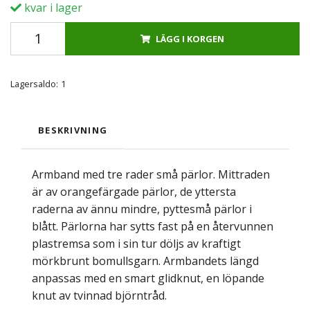
kvar i lager
LÄGG I KORGEN
Lagersaldo:
1
BESKRIVNING
Armband med tre rader små pärlor. Mittraden
är av orangefärgade pärlor, de yttersta
raderna av ännu mindre, pyttesmå pärlor i
blått. Pärlorna har sytts fast på en återvunnen
plastremsa som i sin tur döljs av kraftigt
mörkbrunt bomullsgarn. Armbandets längd
anpassas med en smart glidknut, en löpande
knut av tvinnad björntråd.