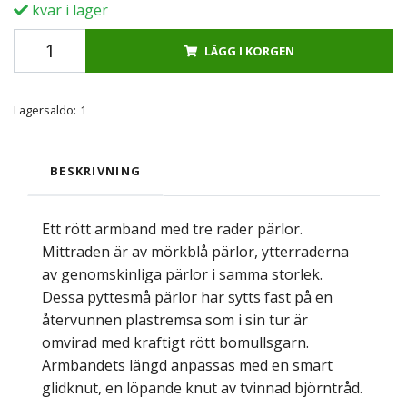
kvar i lager
LÄGG I KORGEN
Lagersaldo:
1
BESKRIVNING
Ett rött armband med tre rader pärlor.
Mittraden är av mörkblå pärlor, ytterraderna
av genomskinliga pärlor i samma storlek.
Dessa pyttesmå pärlor har sytts fast på en
återvunnen plastremsa som i sin tur är
omvirad med kraftigt rött bomullsgarn.
Armbandets längd anpassas med en smart
glidknut, en löpande knut av tvinnad björntråd.