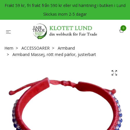
Frakt 59 kr, fri frakt från 590 kr eller vid hämtning i butiken i Lund
Skickas inom 2-5 dagar
0
Hem
ACCESSOARER
Armband
Armband Massej, rött med pärlor, justerbart