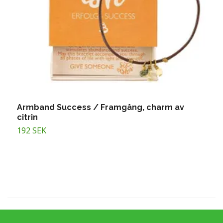
Armband Success / Framgång, charm av
A
citrin
1
192 SEK