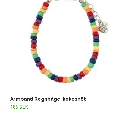
Armband Regnbåge, kokosnöt
A
185 SEK
T