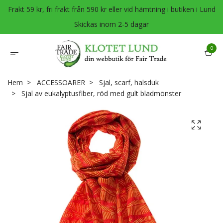
Frakt 59 kr, fri frakt från 590 kr eller vid hämtning i butiken i Lund
Skickas inom 2-5 dagar
0
Hem
ACCESSOARER
Sjal, scarf, halsduk
Sjal av eukalyptusfiber, röd med gult bladmönster