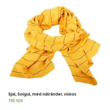
Sjal, Solgul, med nålränder, viskos
S
195 SEK
1