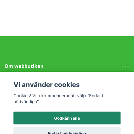
Om webbutiken
Information
Vi använder cookies
Cookies! Vi rekommenderar att välja "Endast
Sociala medier
nödvändiga".
Godkänn alla
© 2026 Klotet i Lund Fair Trade
Powered by Quickbutik
Endast nödvändiga