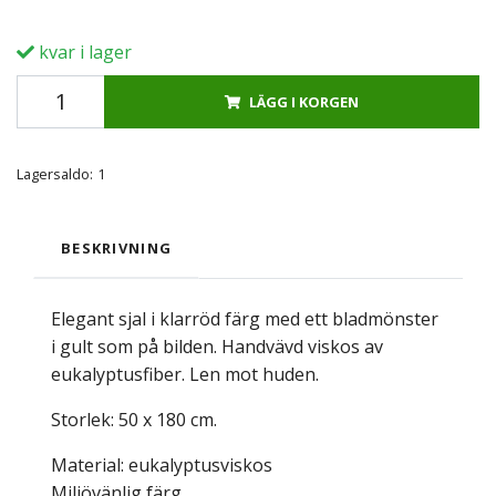
kvar i lager
LÄGG I KORGEN
Lagersaldo:
1
BESKRIVNING
Elegant sjal i klarröd färg med ett bladmönster
i gult som på bilden. Handvävd viskos av
eukalyptusfiber. Len mot huden.
Storlek: 50 x 180 cm.
Material: eukalyptusviskos
Miljövänlig färg.