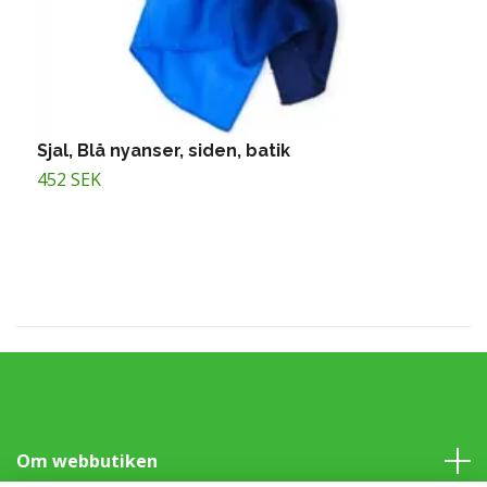
Sjal, Blå nyanser, siden, batik
K
452 SEK
1
Om webbutiken