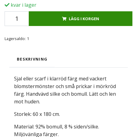
kvar i lager
LÄGG I KORGEN
Lagersaldo:
1
BESKRIVNING
Sjal eller scarf i klarröd färg med vackert
blomstermönster och små prickar i mörkröd
färg. Handvävd silke och bomull. Lätt och len
mot huden.
Storlek: 60 x 180 cm.
Material: 92% bomull, 8 % siden/silke.
Miljövänliga färger.