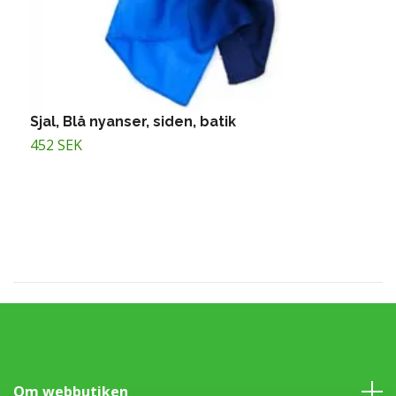
Sjal, Blå nyanser, siden, batik
S
452 SEK
2
Om webbutiken