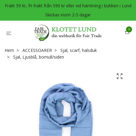
Frakt 59 kr, fri frakt från 590 kr eller vid hämtning i butiken i Lund
Skickas inom 2-5 dagar
0
Hem
ACCESSOARER
Sjal, scarf, halsduk
Sjal, Ljusblå, bomull/siden