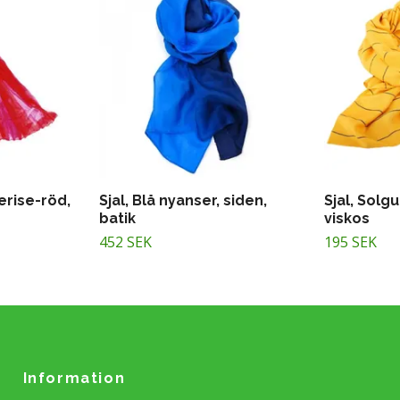
cerise-röd,
Sjal, Blå nyanser, siden,
Sjal, Solg
batik
viskos
452 SEK
195 SEK
Information