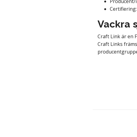
Producent/i
Certifiering
Vackra s
Craft Link är en 
Craft Links främs
producentgrupper