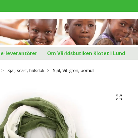
d
de-leverantörer
Om Världsbutiken Klotet i Lund
Sjal, scarf, halsduk
Sjal, Vit-grön, bomull