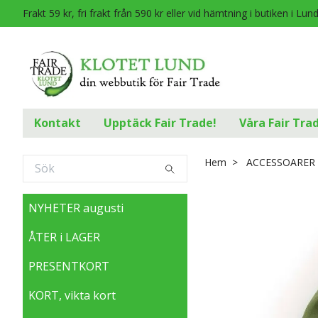
Frakt 59 kr, fri frakt från 590 kr eller vid hämtning i butiken i Lun
Kontakt
Upptäck Fair Trade!
Våra Fair Tra
Hem
ACCESSOARER
NYHETER augusti
ÅTER i LAGER
PRESENTKORT
KORT, vikta kort