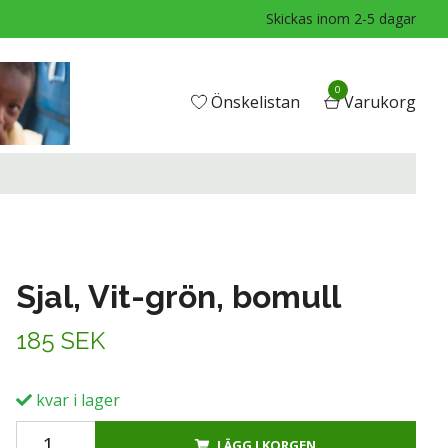
Skickas inom 2-5 dagar
0
Önskelistan
Varukorg
Sjal, Vit-grön, bomull
185 SEK
kvar i lager
LÄGG I KORGEN