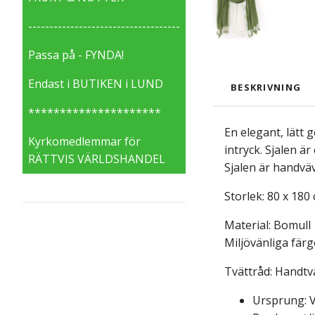
------------------------------------
Passa på - FYNDA!
Endast i BUTIKEN i LUND
BESKRIVNING
*********************
En elegant, lätt
Kyrkomedlemmar för
intryck. Sjalen ä
RÄTTVIS VÄRLDSHANDEL
Sjalen är handväv
Storlek: 80 x 180 
Material: Bomull
Miljövänliga färg
Tvättråd: Handtv
Ursprung: 