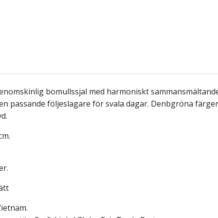
 genomskinlig bomullssjal med harmoniskt sammansmältande fä
r en passande följeslagare för svala dagar. Denbgröna färge
d.
cm.
er.
ätt
Vietnam.