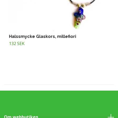
Halssmycke Glaskors, millefiori
H
132 SEK
1
Om webbutiken