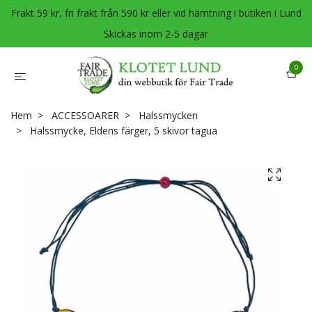
Frakt 59 kr, fri frakt från 590 kr eller vid hämtning i butiken i Lund
Skickas inom 2-5 dagar
0
Hem
ACCESSOARER
Halssmycken
Halssmycke, Eldens färger, 5 skivor tagua