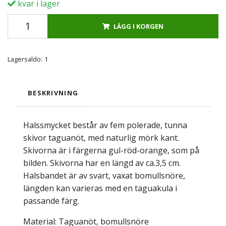
kvar i lager
LÄGG I KORGEN
Lagersaldo:
1
BESKRIVNING
Halssmycket består av fem polerade, tunna
skivor taguanöt, med naturlig mörk kant.
Skivorna är i färgerna gul-röd-orange, som på
bilden. Skivorna har en längd av ca.3,5 cm.
Halsbandet är av svart, vaxat bomullsnöre,
längden kan varieras med en taguakula i
passande färg.
Material: Taguanöt, bomullsnöre