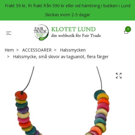
Frakt 59 kr, fri frakt från 590 kr eller vid hämtning i butiken i Lund
Skickas inom 2-5 dagar
0
Hem
ACCESSOARER
Halssmycken
Halssmycke, små skivor av taguanöt, flera färger