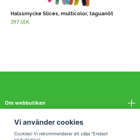
Halssmycke Slices, multicolor, taguanöt
H
397 SEK
T
Om webbutiken
Information
Vi använder cookies
Cookies! Vi rekommenderar att välja "Endast
Sociala medier
nödvändiga".