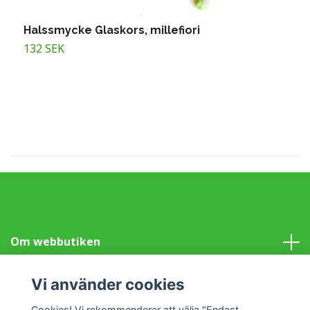
Halssmycke Glaskors, millefiori
H
132 SEK
1
Om webbutiken
Information
Vi använder cookies
Cookies! Vi rekommenderar att välja "Endast