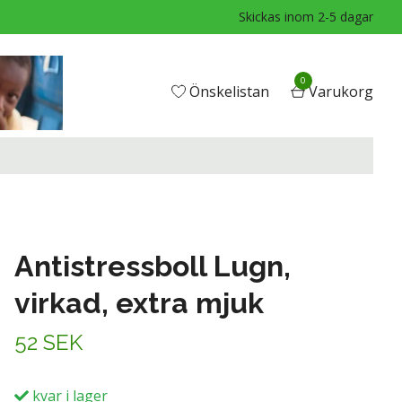
Skickas inom 2-5 dagar
0
Önskelistan
Varukorg
Antistressboll Lugn,
virkad, extra mjuk
52 SEK
kvar i lager