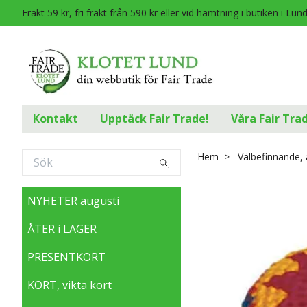
Frakt 59 kr, fri frakt från 590 kr eller vid hämtning i butiken i Lun
Kontakt
Upptäck Fair Trade!
Våra Fair Tra
Hem
Välbefinnande, 
NYHETER augusti
ÅTER i LAGER
PRESENTKORT
KORT, vikta kort