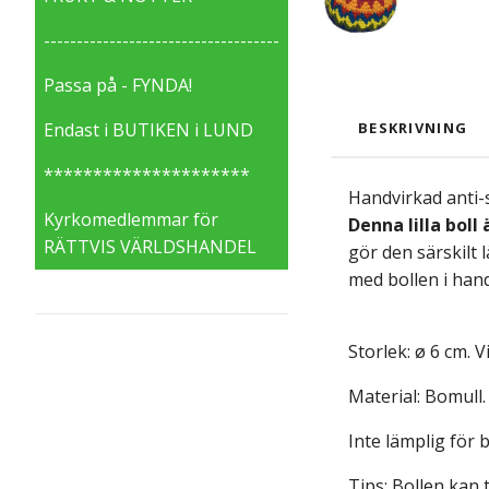
------------------------------------
Passa på - FYNDA!
Endast i BUTIKEN i LUND
BESKRIVNING
*********************
Handvirkad anti-s
Kyrkomedlemmar för
Denna lilla boll 
RÄTTVIS VÄRLDSHANDEL
gör den särskilt 
med bollen i han
Storlek: ø
6 cm. Vi
Material: Bomull.
Inte lämplig för 
Tips: Bollen kan 