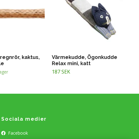
regnrör, kaktus,
Värmekudde, Ögonkudde
le
Relax mini, katt
187 SEK
lager
Sociala medier
Facebook