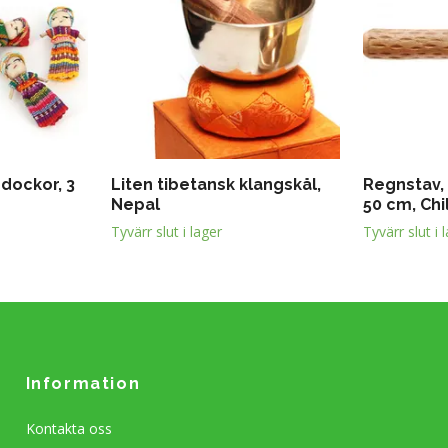
sdockor, 3
Liten tibetansk klangskål,
Regnstav, 
Nepal
50 cm, Chi
Tyvärr slut i lager
Tyvärr slut i 
Information
Kontakta oss