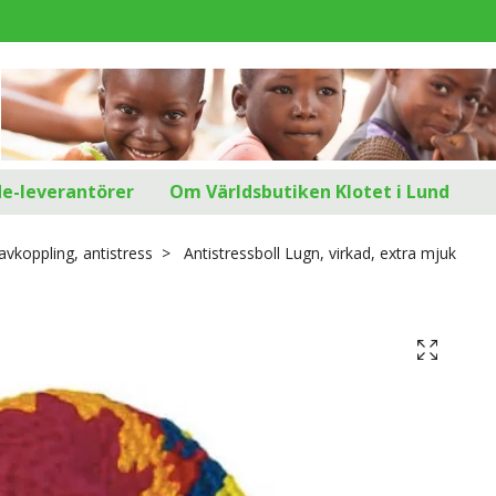
d
de-leverantörer
Om Världsbutiken Klotet i Lund
avkoppling, antistress
Antistressboll Lugn, virkad, extra mjuk