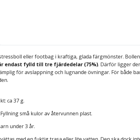
tressboll eller footbag i kraftiga, glada färgmönster. Bolle
är endast fylld till tre fjärdedelar (75%)
. Därför ligger de
lämplig för avslappning och lugnande övningar. För både bar
den.
kt: ca 37 g.
 Fyllning små kulor av återvunnen plast.
barn under 3 år.
tvättas med en fuktig trasa eller lite vatten. Den ska dock in