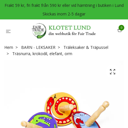
Frakt 59 kr, fri frakt från 590 kr eller vid hämtning i butiken i Lund
Skickas inom 2-5 dagar
0
Hem
BARN - LEKSAKER
Träleksaker & Träpussel
Träsnurra, krokodil, elefant, orm