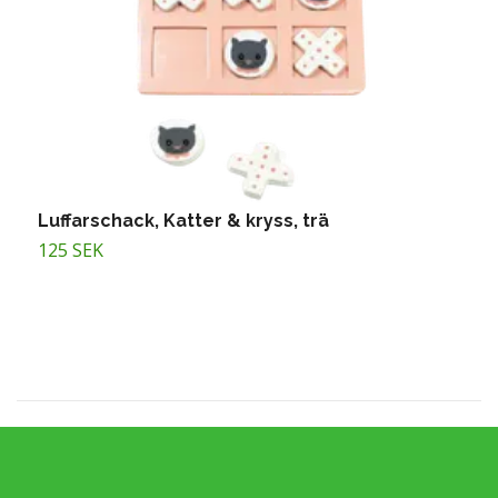
Luffarschack, Katter & kryss, trä
M
125 SEK
1