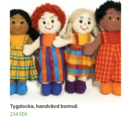
Tygdocka, handvävd bomull
L
234 SEK
2