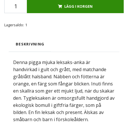
LÄGG I KORGEN
Lagersaldo:
1
BESKRIVNING
Denna pigga mjuka leksaks-anka är
handvirkad i gult och grått, med matchande
gråblått halsband. Näbben och fötterna är
orange, en färg som fångar blicken. Inuti finns
en skallra som ger ett mjukt ljud, när du skakar
den. Tygleksaken är omsorgsfullt handgjord av
ekologisk bomull i giftfria färger, som på
bilden. En fin leksak och present. Älskas av
småbarn och barn i förskoleåldern.