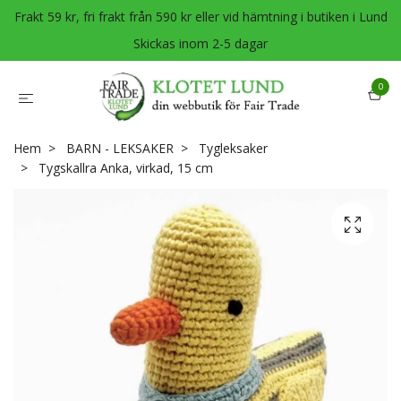
Frakt 59 kr, fri frakt från 590 kr eller vid hämtning i butiken i Lund
Skickas inom 2-5 dagar
0
Hem
BARN - LEKSAKER
Tygleksaker
Tygskallra Anka, virkad, 15 cm