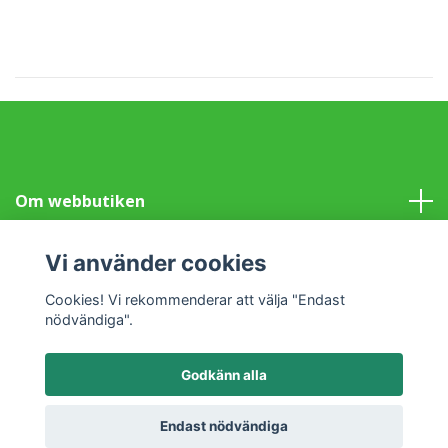
Om webbutiken
Information
Vi använder cookies
Cookies! Vi rekommenderar att välja "Endast
Sociala medier
nödvändiga".
Godkänn alla
© 2026 Klotet i Lund Fair Trade
Powered by Quickbutik
Endast nödvändiga