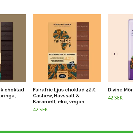
rk choklad
Fairafric Ljus choklad 42%,
Divine Mö
oringa,
Cashew, Havssalt &
42 SEK
Karamell, eko, vegan
42 SEK