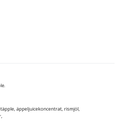
le.
pple, äppeljuicekoncentrat, rismjöl,
r,