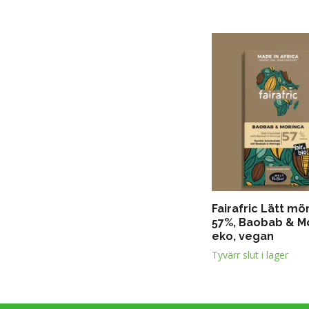
Fairafric Lätt mö
57%, Baobab & M
eko, vegan
Tyvärr slut i lager