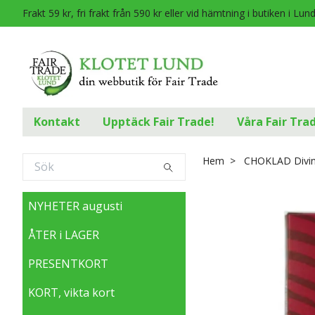
Frakt 59 kr, fri frakt från 590 kr eller vid hämtning i butiken i Lun
Kontakt
Upptäck Fair Trade!
Våra Fair Tra
Hem
CHOKLAD Divine
NYHETER augusti
ÅTER i LAGER
PRESENTKORT
KORT, vikta kort