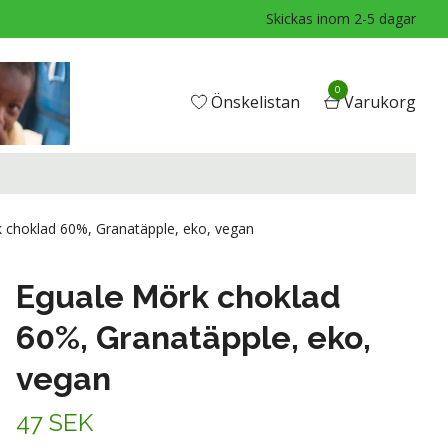
Skickas inom 2-5 dagar
0
Önskelistan
Varukorg
 choklad 60%, Granatäpple, eko, vegan
Eguale Mörk choklad
60%, Granatäpple, eko,
vegan
47 SEK