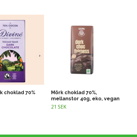
rk choklad 70%
Mörk choklad 70%,
mellanstor 40g, eko, vegan
21 SEK