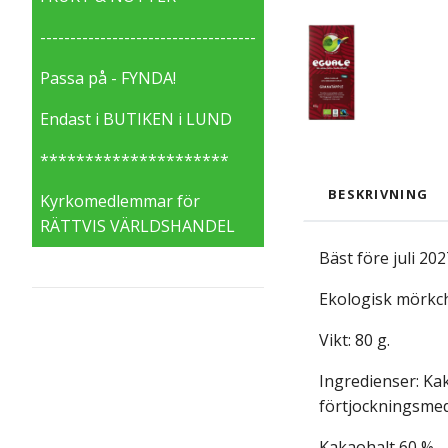
------------------------------------
Passa på - FYNDA!
Endast i BUTIKEN i LUND
*********************
BESKRIVNING
Kyrkomedlemmar för
RÄTTVIS VÄRLDSHANDEL
Bäst före juli 202
Ekologisk mörkch
Vikt: 80 g.
Ingredienser:
Kak
förtjockningsmede
Kakaohalt 60 %