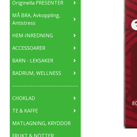
Originella PRESENTER
MÅ BRA, Avkoppling,
Antistress
HEM-INREDNING
ACCESSOARER
BARN - LEKSAKER
BADRUM, WELLNESS
------------------------------------
CHOKLAD
TE & KAFFE
MATLAGNING, KRYDDOR
FRUKT & NÖTTER