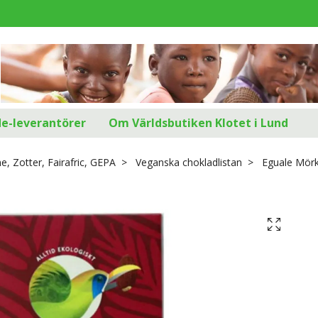
d
de-leverantörer
Om Världsbutiken Klotet i Lund
, Zotter, Fairafric, GEPA
Veganska chokladlistan
Eguale Mörk