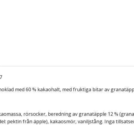
7
oklad med 60 % kakaohalt, med fruktiga bitar av granatäpp
aomassa, rörsocker, beredning av granatäpple 12 % (granatä
l: pektin från äpple), kakaosmör, vaniljstång. Inga tillsatse