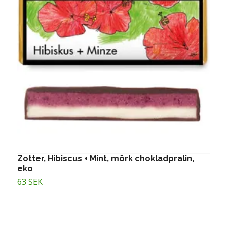
Zotter, Hibiscus + Mint, mörk chokladpralin,
Z
eko
e
63 SEK
6