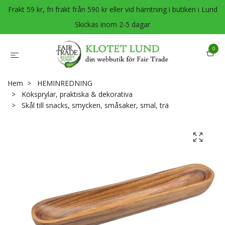
Frakt 59 kr, fri frakt från 590 kr eller vid hämtning i butiken i Lund
Skickas inom 2-5 dagar
0
Hem
HEMINREDNING
Köksprylar, praktiska & dekorativa
Skål till snacks, smycken, småsaker, smal, trä