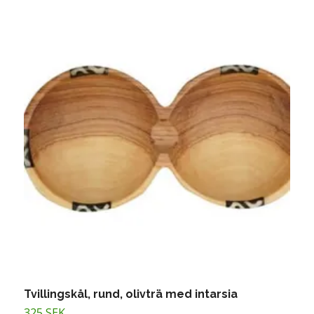
Tvillingskål, rund, olivträ med intarsia
S
325 SEK
1