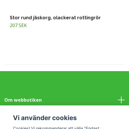
Stor rund jäskorg, olackerat rottingrör
K
207 SEK
2
Om webbutiken
Information
Vi använder cookies
Cookies! Vi rekommenderar att välja "Endast