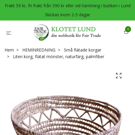
Frakt 59 kr, fri frakt från 590 kr eller vid hämtning i butiken i Lund
Skickas inom 2-5 dagar
0
Hem
HEMINREDNING
Små flätade korgar
Liten korg, flätat mönster, naturfärg, palmfiber