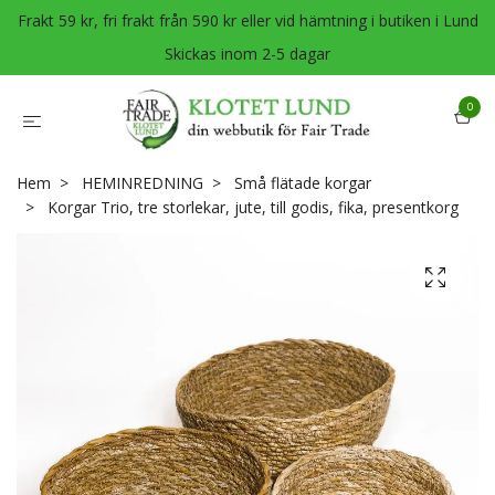
Frakt 59 kr, fri frakt från 590 kr eller vid hämtning i butiken i Lund
Skickas inom 2-5 dagar
0
Hem
HEMINREDNING
Små flätade korgar
Korgar Trio, tre storlekar, jute, till godis, fika, presentkorg