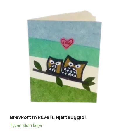
Brevkort m kuvert, Hjärteugglor
B
3
Tyvärr slut i lager