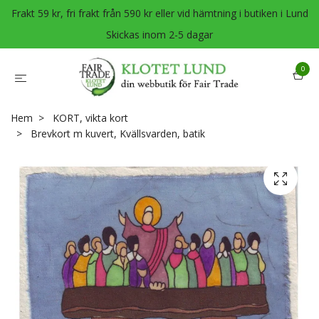
Frakt 59 kr, fri frakt från 590 kr eller vid hämtning i butiken i Lund
Skickas inom 2-5 dagar
0
Hem
KORT, vikta kort
Brevkort m kuvert, Kvällsvarden, batik