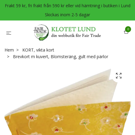
Frakt 59 kr, fri frakt från 590 kr eller vid hämtning i butiken i Lund
Skickas inom 2-5 dagar
0
Hem
KORT, vikta kort
Brevkort m kuvert, Blomsteräng, gult med pärlor