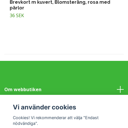
Brevkort m kuvert, Blomsteräng, rosa med
B
pärlor
b
36 SEK
T
Om webbutiken
Information
Vi använder cookies
Cookies! Vi rekommenderar att välja "Endast
Sociala medier
nödvändiga".