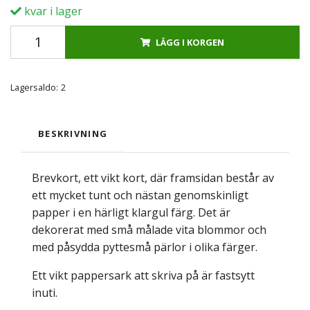
kvar i lager
LÄGG I KORGEN
Lagersaldo:
2
BESKRIVNING
Brevkort, ett vikt kort, där framsidan består av
ett mycket tunt och nästan genomskinligt
papper i en härligt klargul färg. Det är
dekorerat med små målade vita blommor och
med påsydda pyttesmå pärlor i olika färger.
Ett vikt pappersark att skriva på är fastsytt
inuti.