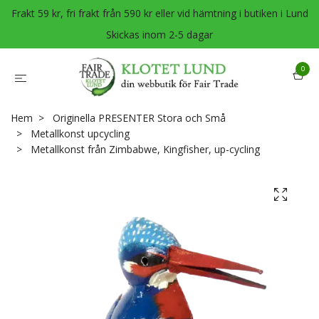
Frakt 59 kr, fri frakt från 590 kr eller vid hämtning i butiken i Lund
Skickas inom 2-5 dagar
0
Hem
Originella PRESENTER Stora och Små
Metallkonst upcycling
Metallkonst från Zimbabwe, Kingfisher, up-cycling