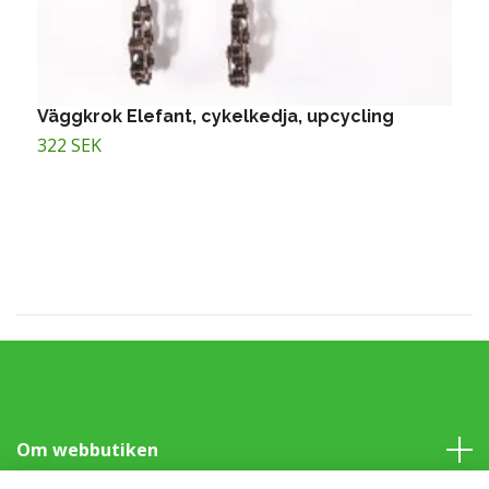
Väggkrok Elefant, cykelkedja, upcycling
V
T
322 SEK
4
Om webbutiken