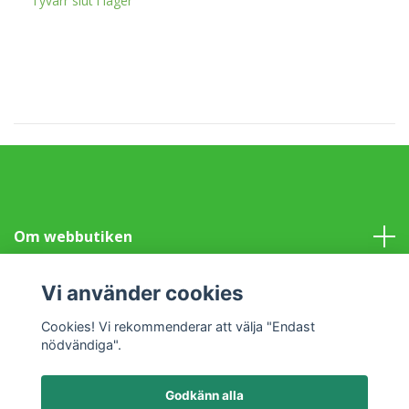
Tyvärr slut i lager
Om webbutiken
Information
Vi använder cookies
Cookies! Vi rekommenderar att välja "Endast
Sociala medier
nödvändiga".
Godkänn alla