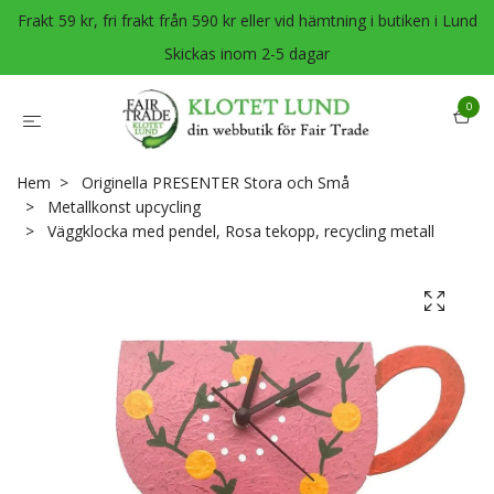
Frakt 59 kr, fri frakt från 590 kr eller vid hämtning i butiken i Lund
Skickas inom 2-5 dagar
0
Hem
Originella PRESENTER Stora och Små
Metallkonst upcycling
Väggklocka med pendel, Rosa tekopp, recycling metall