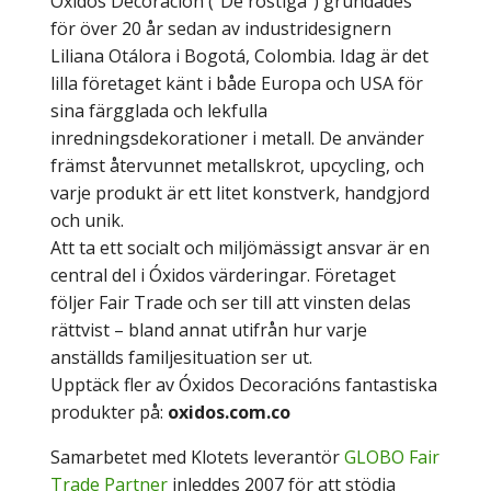
Óxidos Decoración (”De rostiga”) grundades
för över 20 år sedan av industridesignern
Liliana Otálora i Bogotá, Colombia. Idag är det
lilla företaget känt i både Europa och USA för
sina färgglada och lekfulla
inredningsdekorationer i metall. De använder
främst återvunnet metallskrot, upcycling, och
varje produkt är ett litet konstverk, handgjord
och unik.
Att ta ett socialt och miljömässigt ansvar är en
central del i Óxidos värderingar. Företaget
följer Fair Trade och ser till att vinsten delas
rättvist – bland annat utifrån hur varje
anställds familjesituation ser ut.
Upptäck fler av Óxidos Decoracións fantastiska
produkter på:
oxidos.com.co
Samarbetet med Klotets leverantör
GLOBO Fair
Trade Partner
inleddes 2007 för att stödja