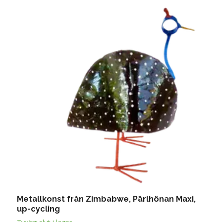
Metallkonst från Zimbabwe, Pärlhönan Maxi,
V
up-cycling
1