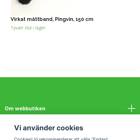
Virkat måttband, Pingvin, 150 cm
V
Tyvärr slut i lager
T
Om webbutiken
Information
Vi använder cookies
Cookies! Vi rekommenderar att välja "Endast