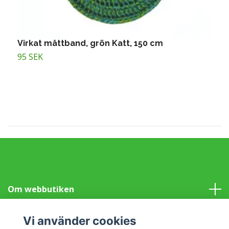
Virkat måttband, grön Katt, 150 cm
V
95 SEK
9
Om webbutiken
Information
Vi använder cookies