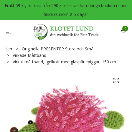
Frakt 59 kr, fri frakt från 590 kr eller vid hämtning i butiken i Lund
Skickas inom 2-5 dagar
0
Hem
Originella PRESENTER Stora och Små
Virkade Måttband
Virkat måttband, Igelkott med glaspärlepiggar, 150 cm