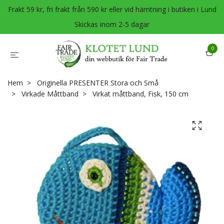
Frakt 59 kr, fri frakt från 590 kr eller vid hämtning i butiken i Lund
Skickas inom 2-5 dagar
0
Hem
Originella PRESENTER Stora och Små
Virkade Måttband
Virkat måttband, Fisk, 150 cm