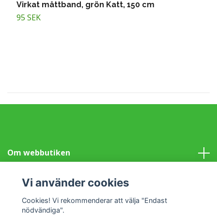
Virkat måttband, grön Katt, 150 cm
V
g
95 SEK
1
Om webbutiken
Information
Vi använder cookies
Cookies! Vi rekommenderar att välja "Endast
Sociala medier
nödvändiga".