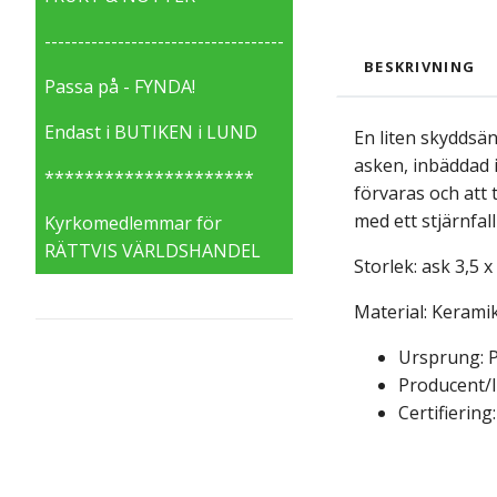
------------------------------------
BESKRIVNING
Passa på - FYNDA!
Endast i BUTIKEN i LUND
En liten skyddsäng
asken, inbäddad 
*********************
förvaras och att 
med ett stjärnfall
Kyrkomedlemmar för
RÄTTVIS VÄRLDSHANDEL
Storlek: ask 3,5 x
Material: Kerami
Ursprung: P
Producent/I
Certifiering: