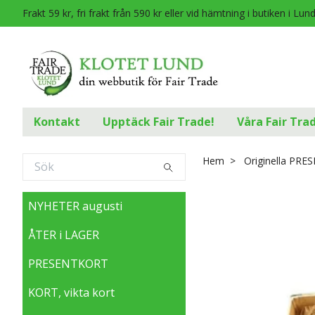
Frakt 59 kr, fri frakt från 590 kr eller vid hämtning i butiken i Lun
Kontakt
Upptäck Fair Trade!
Våra Fair Tra
Hem
Originella PRE
NYHETER augusti
ÅTER i LAGER
PRESENTKORT
KORT, vikta kort