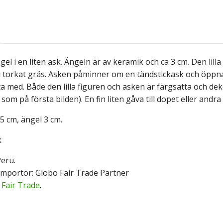
el i en liten ask. Ängeln är av keramik och ca 3 cm. Den lilla
i torkat gräs. Asken påminner om en tändstickask och öppna
ta med. Både den lilla figuren och asken är färgsatta och d
 som på första bilden). En fin liten gåva till dopet eller andra
 5 cm, ängel 3 cm.
k
eru.
mportör: Globo Fair Trade Partner
Fair Trade
.