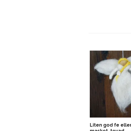
Liten god fe elle
maskot, tovad