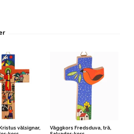
ristus välsignar,
Väggkors Fredsduva, trä,
dor-kors
Salvador-kors