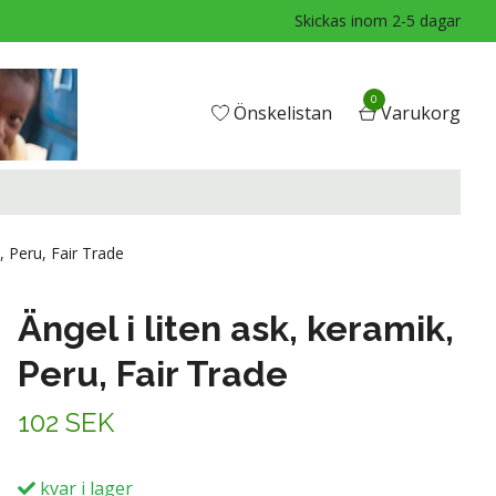
Skickas inom 2-5 dagar
0
Önskelistan
Varukorg
, Peru, Fair Trade
Ängel i liten ask, keramik,
Peru, Fair Trade
102 SEK
kvar i lager