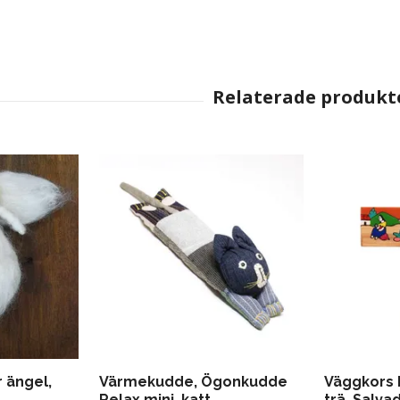
r ängel,
Värmekudde, Ögonkudde
Väggkors K
Relax mini, katt
trä, Salva