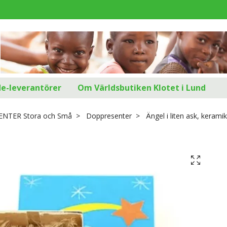
d
de-leverantörer
Om Världsbutiken Klotet i Lund
SENTER Stora och Små
Doppresenter
Ängel i liten ask, keramik