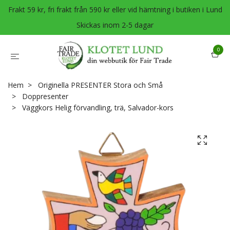
Frakt 59 kr, fri frakt från 590 kr eller vid hämtning i butiken i Lund
Skickas inom 2-5 dagar
0
Hem
Originella PRESENTER Stora och Små
Doppresenter
Väggkors Helig förvandling, trä, Salvador-kors