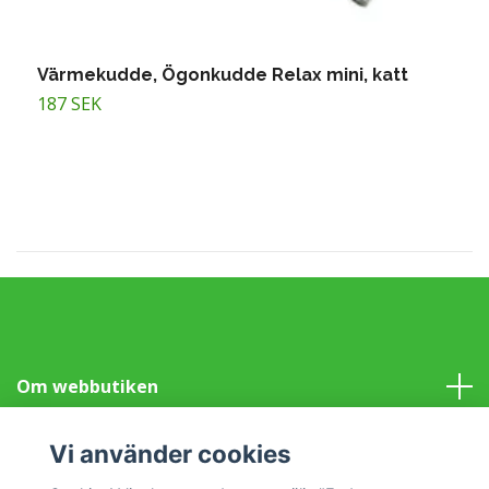
Värmekudde, Ögonkudde Relax mini, katt
V
187 SEK
1
Om webbutiken
Information
Vi använder cookies