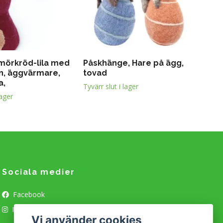
mörkröd-lila med
Påskhänge, Hare på ägg,
on, äggvärmare,
tovad
a,
Tyvärr slut i lager
lager
Sociala medier
Facebook
Instagram
Vi använder cookies