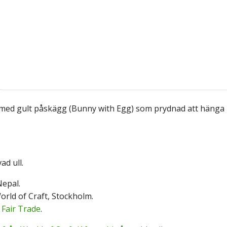
ed gult påskägg (Bunny with Egg) som prydnad att hänga i 
ad ull.
epal.
orld of Craft, Stockholm.
:
Fair Trade
.