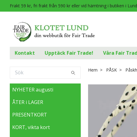
Frakt 59 kr, fri frakt från 590 kr eller vid hämtning i butiken i Lun
Kontakt
Upptäck Fair Trade!
Våra Fair Tra
Hem
PÅSK
Påskh
NYHETER augusti
ÅTER i LAGER
PRESENTKORT
KORT, vikta kort