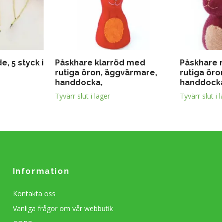
e, 5 styck i
Påskhare klarröd med
Påskhare 
rutiga öron, äggvärmare,
rutiga ör
handdocka,
handdock
Tyvärr slut i lager
Tyvärr slut i 
Information
Kontakta oss
Vanliga frågor om vår webbutik