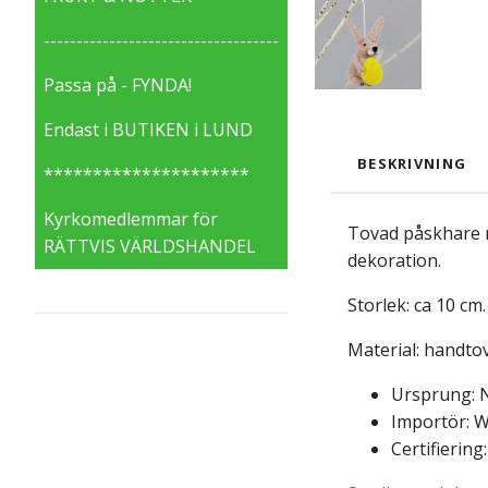
------------------------------------
Passa på - FYNDA!
Endast i BUTIKEN i LUND
BESKRIVNING
*********************
Kyrkomedlemmar för
Tovad påskhare m
RÄTTVIS VÄRLDSHANDEL
dekoration.
Storlek: ca 10 cm.
Material: handtov
Ursprung: N
Importör: W
Certifiering