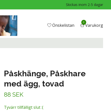
Skickas inom 2-5 dagar
0
Önskelistan
Varukorg
Påskhänge, Påskhare
med ägg, tovad
88 SEK
Tyvärr tillfälligt slut :(