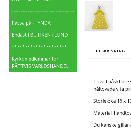
------------------------------------
Passa på - FYNDA!
Endast i BUTIKEN i LUND
*********************
BESKRIVNING
Kyrkomedlemmar för
RÄTTVIS VÄRLDSHANDEL
Tovad påskhare s
nåltovade vita p
Storlek: ca 16 x 1
Material: handtov
Du kanske gillar