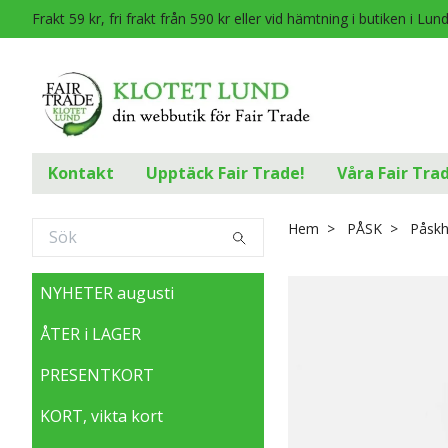
Frakt 59 kr, fri frakt från 590 kr eller vid hämtning i butiken i Lun
Kontakt
Upptäck Fair Trade!
Våra Fair Tra
Hem
PÅSK
Påskha
NYHETER augusti
ÅTER i LAGER
PRESENTKORT
KORT, vikta kort