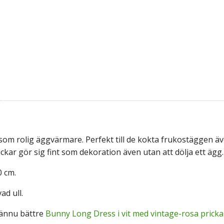
om rolig äggvärmare. Perfekt till de kokta frukostäggen äv
rickar gör sig fint som dekoration även utan att dölja ett 
0 cm.
ad ull.
 ännu bättre
Bunny Long Dress i vit med vintage-rosa prickar