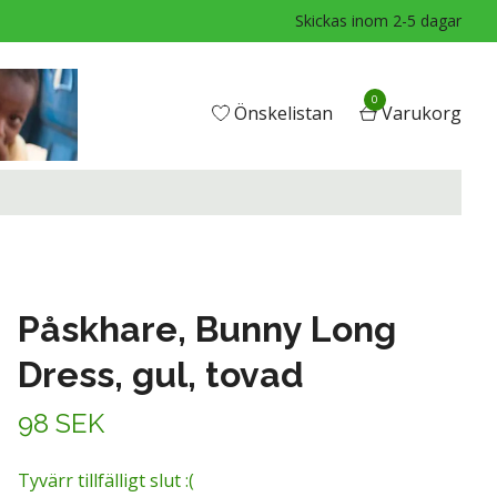
Skickas inom 2-5 dagar
0
Önskelistan
Varukorg
Påskhare, Bunny Long
Dress, gul, tovad
98 SEK
Tyvärr tillfälligt slut :(