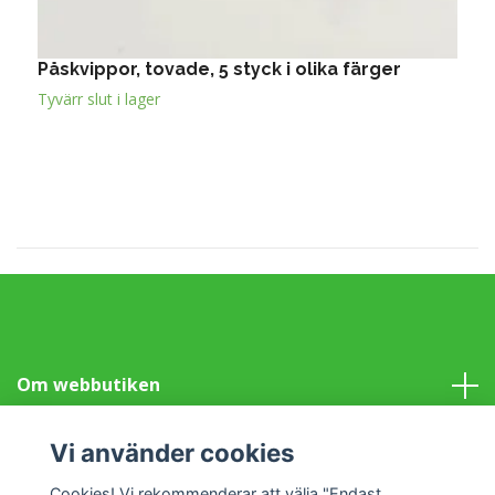
Påskvippor, tovade, 5 styck i olika färger
P
Tyvärr slut i lager
T
Om webbutiken
Information
Vi använder cookies
Cookies! Vi rekommenderar att välja "Endast