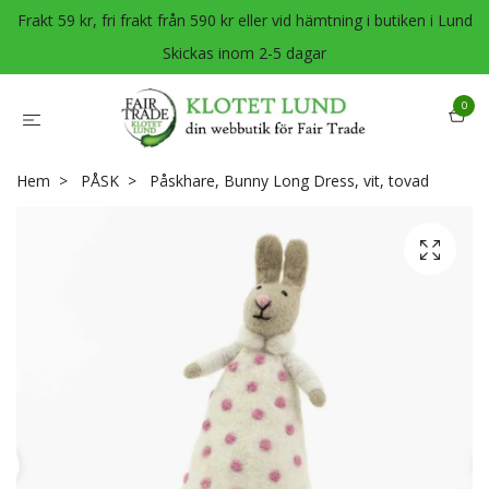
Frakt 59 kr, fri frakt från 590 kr eller vid hämtning i butiken i Lund
Skickas inom 2-5 dagar
0
Hem
PÅSK
Påskhare, Bunny Long Dress, vit, tovad