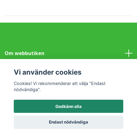
Om webbutiken
Information
Vi använder cookies
Cookies! Vi rekommenderar att välja "Endast
Sociala medier
nödvändiga".
Godkänn alla
© 2026 Klotet i Lund Fair Trade
Powered by Quickbutik
Endast nödvändiga