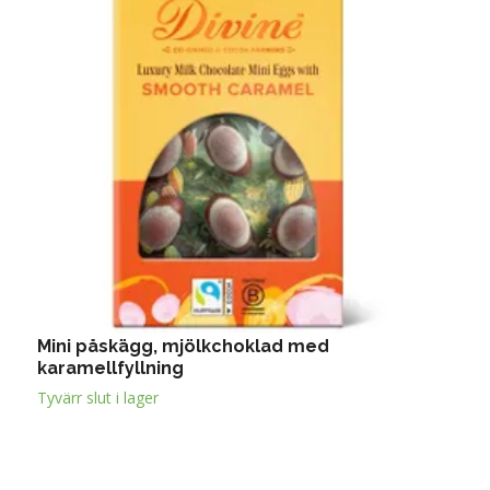
Mini påskägg, mjölkchoklad med
P
karamellfyllning
T
Tyvärr slut i lager