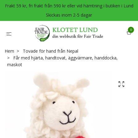
Frakt 59 kr, fri frakt från 590 kr eller vid hämtning i butiken i Lund
Skickas inom 2-5 dagar
0
Hem
Tovade för hand från Nepal
Får med hjärta, handtovat, äggvärmare, handdocka,
maskot