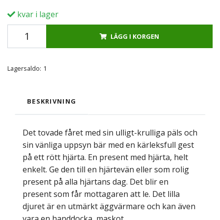
kvar i lager
LÄGG I KORGEN
Lagersaldo:
1
BESKRIVNING
Det tovade fåret med sin ulligt-krulliga päls och
sin vänliga uppsyn bär med en kärleksfull gest
på ett rött hjärta. En present med hjärta, helt
enkelt. Ge den till en hjärtevän eller som rolig
present på alla hjärtans dag. Det blir en
present som får mottagaren att le. Det lilla
djuret är en utmärkt äggvärmare och kan även
vara en handdocka, maskot.