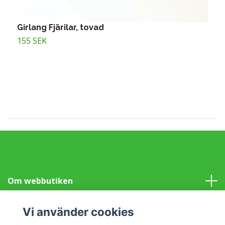
Girlang Fjärilar, tovad
S
155 SEK
8
Om webbutiken
Information
Vi använder cookies