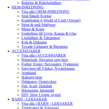
Rökelse & Rökelsehållare
HEM-INREDNING
Visa alla i HEM-INREDNING
Små flätade Korgar
Kuddfodral A World of Craft (Afroart)
Stora & små Sittdynor
Mugg & Kopp
Underlägg till Gryta, Kanna & Glas
Ljushållare & Taklampor
Kök & Dukning
Tovade Girlanger & Blommor
ACCESSOARER
Visa alla i ACCESSOARER
Nipperask, förvaring smycken
Fodral, Etuier, Necessärer, Tygkassor
Smycken till Väskor, Nyckelringar
Armband
Halssmycken
Örhängen, Örsmycken
Sjal, Scarf, Halsduk
Hårgummi, hårsnodd
DIY, Slow Living, pyssel
BARN - LEKSAKER
Visa alla i BARN - LEKSAKER
Träleksaker & Träpussel