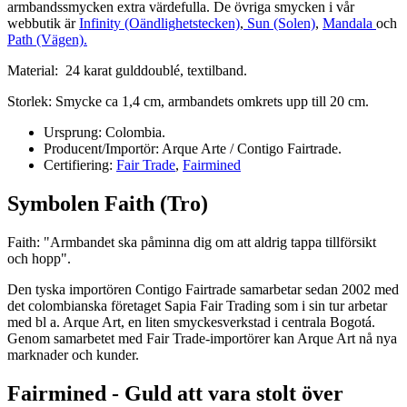
armbandssmycken extra värdefulla. De övriga smycken i vår
webbutik är
Infinity (Oändlighetstecken)
,
Sun (Solen)
,
Mandala
och
Path (Vägen)
.
Material: 24 karat gulddoublé, textilband.
Storlek: Smycke ca 1,4 cm, armbandets omkrets upp till 20 cm.
Ursprung: Colombia.
Producent/Importör: Arque Arte / Contigo Fairtrade.
Certifiering:
Fair Trade
,
Fairmined
Symbolen Faith (Tro)
Faith: "Armbandet ska påminna dig om att aldrig tappa tillförsikt
och hopp".
Den tyska importören Contigo Fairtrade samarbetar sedan 2002 med
det colombianska företaget Sapia Fair Trading som i sin tur arbetar
med bl a. Arque Art, en liten smyckesverkstad i centrala Bogotá.
Genom samarbetet med Fair Trade-importörer kan Arque Art nå nya
marknader och kunder.
Fairmined - Guld att vara stolt över