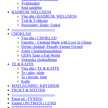
Tygleksaker
Små sanddjur
BADRUM, WELLNESS
Visa alla i BADRUM, WELLNESS
Tvål & Tvålkopp
Necessärer, Etuier, Fodral
------------------------------------
CHOKLAD
Visa alla i CHOKLAD
Fairafric - Choklad Made with Love in Ghana
Divine choklad, Proudly Farmer Owned
Zotter Chokladmanufaktur
GEPA Taste a Fair World
Veganska chokladlistan
TE & KAFFE
Visa alla i TE & KAFFE
Te i påse, påste
Te i lösvikt, löste
Kaffe
MATLAGNING, KRYDDOR
FRUKT & NÖTTER
------------------------------------
Passa på - FYNDA!
Endast i BUTIKEN i LUND
*********************