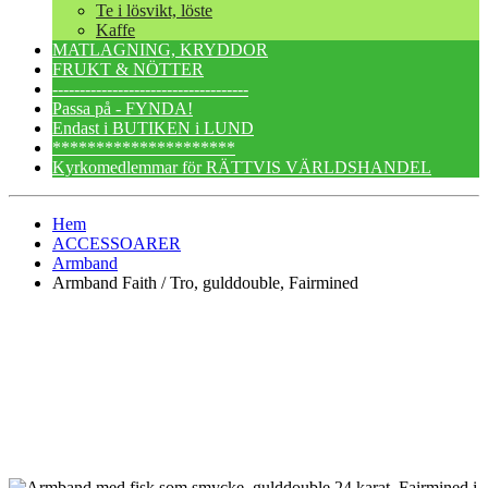
Te i lösvikt, löste
Kaffe
MATLAGNING, KRYDDOR
FRUKT & NÖTTER
------------------------------------
Passa på - FYNDA!
Endast i BUTIKEN i LUND
*********************
Kyrkomedlemmar för RÄTTVIS VÄRLDSHANDEL
Hem
ACCESSOARER
Armband
Armband Faith / Tro, gulddouble, Fairmined