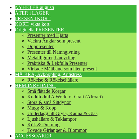
NYHETER augusti
ÅTER i LAGER
PRESENTKORT
KORT, vikta kort
Originella PRESENTER
Presenter med Hjärta
Vackra Änglar som present
Doppresenter
Presenter till Namngivning
Metallfigurer, Upcycling
Praktiska & Lekfulla Presenter
Virkade Måttband som liten present
MÅ BRA, Avkoppling, Antistress
Rökelse & Rökelsehållare
HEM-INREDNING
Små flätade Korgar
Kuddfodral A World of Craft (Afroart)
Stora & små Sittdynor
Mugg & Kopp
Underlägg till Gryta, Kanna & Glas
Ljushållare & Taklampor
Kök & Dukning
Tovade Girlanger & Blommor
ACCESSOARER