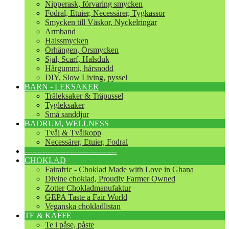
Nipperask, förvaring smycken
Fodral, Etuier, Necessärer, Tygkassor
Smycken till Väskor, Nyckelringar
Armband
Halssmycken
Örhängen, Örsmycken
Sjal, Scarf, Halsduk
Hårgummi, hårsnodd
DIY, Slow Living, pyssel
BARN - LEKSAKER
Träleksaker & Träpussel
Tygleksaker
Små sanddjur
BADRUM, WELLNESS
Tvål & Tvålkopp
Necessärer, Etuier, Fodral
------------------------------------
CHOKLAD
Fairafric - Choklad Made with Love in Ghana
Divine choklad, Proudly Farmer Owned
Zotter Chokladmanufaktur
GEPA Taste a Fair World
Veganska chokladlistan
TE & KAFFE
Te i påse, påste