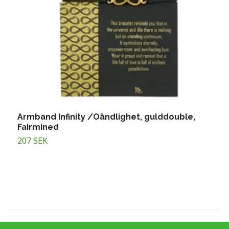
Armband Infinity /Oändlighet, gulddouble,
A
Fairmined
1
207 SEK