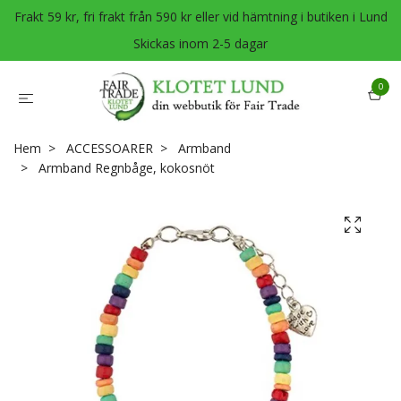
Frakt 59 kr, fri frakt från 590 kr eller vid hämtning i butiken i Lund
Skickas inom 2-5 dagar
0
Hem
ACCESSOARER
Armband
Armband Regnbåge, kokosnöt