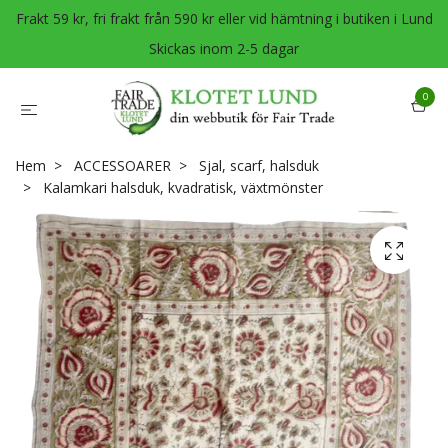
Frakt 59 kr, fri frakt från 590 kr eller vid hämtning i butiken i Lund
Skickas inom 2-5 dagar
0
Hem
ACCESSOARER
Sjal, scarf, halsduk
Kalamkari halsduk, kvadratisk, växtmönster