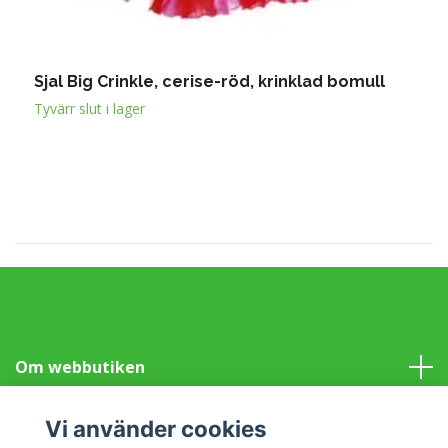
Sjal Big Crinkle, cerise-röd, krinklad bomull
S
2
Tyvärr slut i lager
Om webbutiken
Information
Vi använder cookies