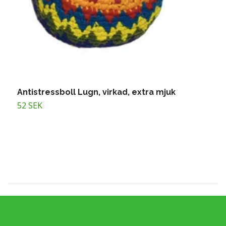
Antistressboll Lugn, virkad, extra mjuk
H
52 SEK
5