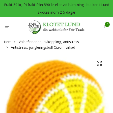
Frakt 59 kr, fri frakt från 590 kr eller vid hämtning i butiken i Lund
Skickas inom 2-5 dagar
0
Hem
Välbefinnande, avkoppling, antistress
Antistress, jongleringsboll Citron, virkad