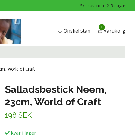
Skickas inom 2-5 dagar
0
Önskelistan
Varukorg
m, World of Craft
Salladsbestick Neem,
23cm, World of Craft
198 SEK
kvar i lager