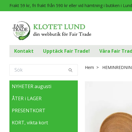
Frakt 59 kr, fri frakt från 590 kr eller vid hämtning i butiken i Lun
Kontakt
Upptäck Fair Trade!
Våra Fair Tra
Hem
HEMINREDNIN
NYHETER augusti
ÅTER i LAGER
PRESENTKORT
KORT, vikta kort