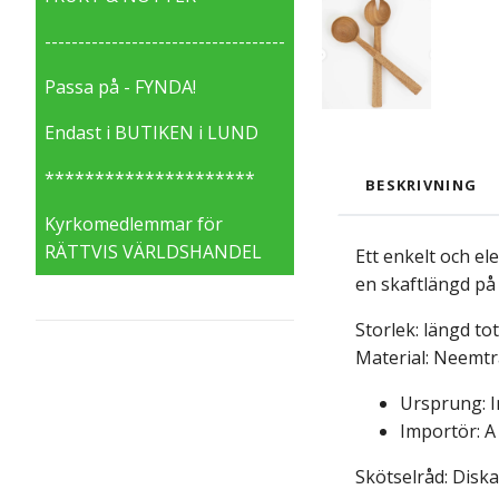
------------------------------------
Passa på - FYNDA!
Endast i BUTIKEN i LUND
*********************
BESKRIVNING
Kyrkomedlemmar för
RÄTTVIS VÄRLDSHANDEL
Ett enkelt och el
en skaftlängd på 
Storlek: längd tot
Material: Neemtr
Ursprung: I
Importör: A
Skötselråd: Diska