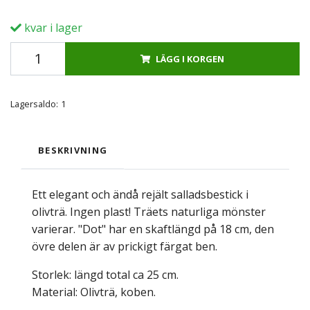
kvar i lager
LÄGG I KORGEN
Lagersaldo:
1
BESKRIVNING
Ett elegant och ändå rejält salladsbestick i
olivträ. Ingen plast! Träets naturliga mönster
varierar. "Dot" har en skaftlängd på 18 cm, den
övre delen är av prickigt färgat ben.
Storlek: längd total ca 25 cm.
Material: Olivträ, koben.