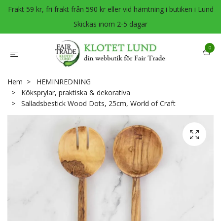
Frakt 59 kr, fri frakt från 590 kr eller vid hämtning i butiken i Lund
Skickas inom 2-5 dagar
0
Hem
HEMINREDNING
Köksprylar, praktiska & dekorativa
Salladsbestick Wood Dots, 25cm, World of Craft