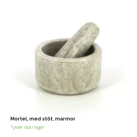
Mortel, med stöt, marmor
S
Tyvärr slut i lager
T