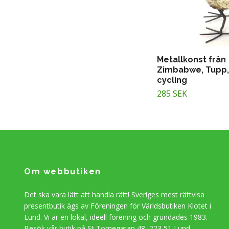
Metallkonst från
Zimbabwe, Tupp,
cycling
285 SEK
Om webbutiken
Det ska vara lätt att handla rätt! Sveriges mest rättvisa
presentbutik ägs av Föreningen för Världsbutiken Klotet i
Lund. Vi är en lokal, ideell förening och grundades 1983.
Besök vår butik på St Tomegatan 48, 223 51 Lund.