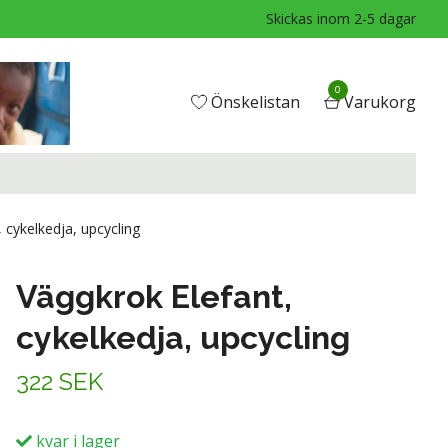
Skickas inom 2-5 dagar
0
Önskelistan
Varukorg
 cykelkedja, upcycling
Väggkrok Elefant,
cykelkedja, upcycling
322 SEK
kvar i lager