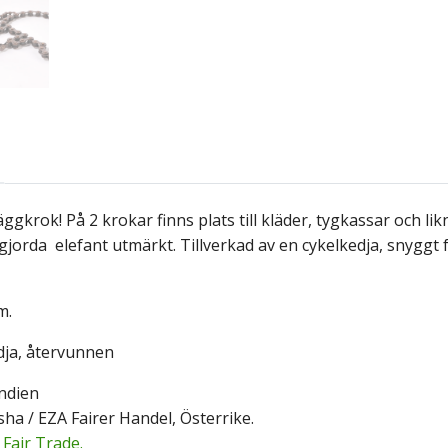
ggkrok! På 2 krokar finns plats till kläder, tygkassar och li
jorda elefant utmärkt. Tillverkad av en cykelkedja, snyggt 
m.
edja, återvunnen
ndien
sha / EZA Fairer Handel, Österrike.
Fair Trade.