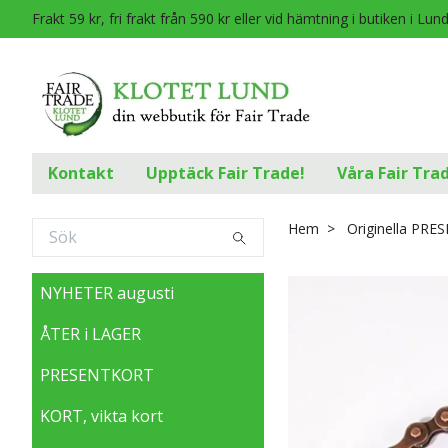
Frakt 59 kr, fri frakt från 590 kr eller vid hämtning i butiken i Lun
Kontakt
Upptäck Fair Trade!
Våra Fair Tra
Hem
Originella PRE
NYHETER augusti
ÅTER i LAGER
PRESENTKORT
KORT, vikta kort