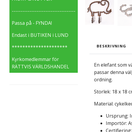
------------------------------------
Passa på - FYNDA!
Endast i BUTIKEN i LUND
BESKRIVNING
*********************
Kyrkomedlemmar för
En elefant som vä
RÄTTVIS VÄRLDSHANDEL
passar denna välg
ordning.
Storlek: 18 x 18 c
Material: cykelk
Ursprung: I
Importör: A
Certifiering: