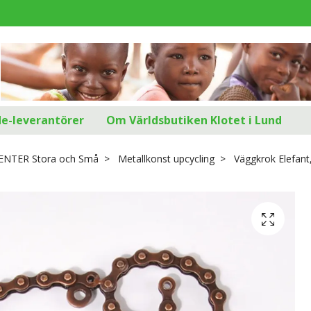
d
de-leverantörer
Om Världsbutiken Klotet i Lund
SENTER Stora och Små
Metallkonst upcycling
Väggkrok Elefant,