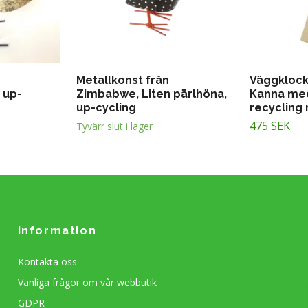
Metallkonst från
Väggklock
 up-
Zimbabwe, Liten pärlhöna,
Kanna me
up-cycling
recycling 
475 SEK
Tyvärr slut i lager
Information
Kontakta oss
Vanliga frågor om vår webbutik
GDPR