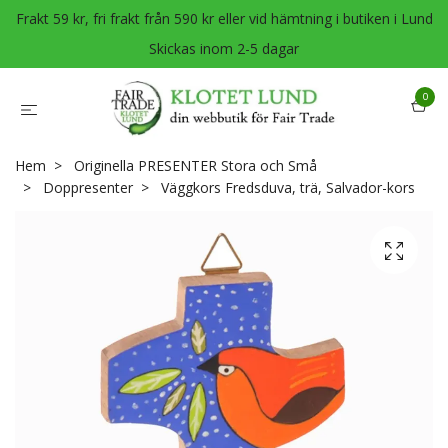
Frakt 59 kr, fri frakt från 590 kr eller vid hämtning i butiken i Lund
Skickas inom 2-5 dagar
0
Hem
Originella PRESENTER Stora och Små
Doppresenter
Väggkors Fredsduva, trä, Salvador-kors