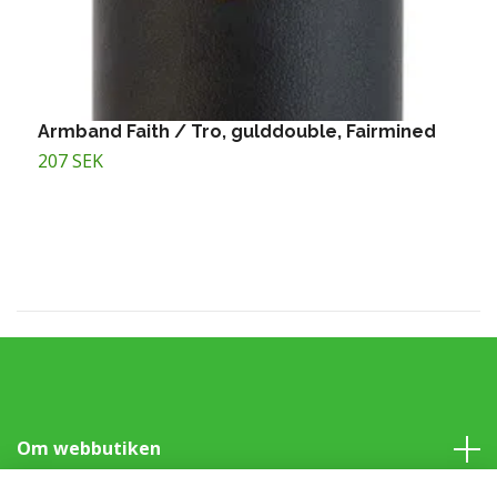
Armband Faith / Tro, gulddouble, Fairmined
Ä
207 SEK
1
Om webbutiken